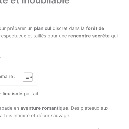
e et inoubliable
our préparer un
plan cul
discret dans la
forêt de
 respectueux et taillés pour une
rencontre secrète
qui
r
maire :
le
lieu isolé
parfait
capade en
aventure romantique
. Des plateaux aux
la fois intimité et décor sauvage.