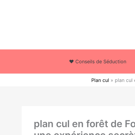
Aller
au
contenu
❤️ Conseils de Séduction
Plan cul
»
plan cul
plan cul en forêt de F