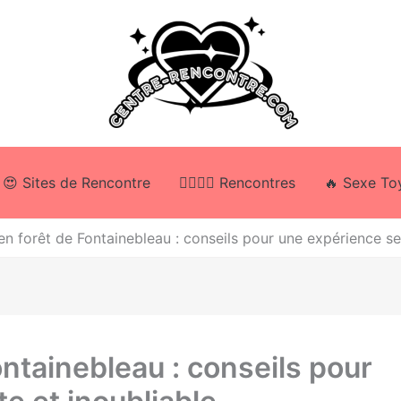
😍 Sites de Rencontre
👩‍❤️‍💋‍👨 Rencontres
🔥 Sexe To
 en forêt de Fontainebleau : conseils pour une expérience se
ontainebleau : conseils pour