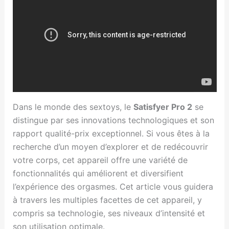
Dans le monde des sextoys, le
Satisfyer Pro 2
se
distingue par ses innovations technologiques et son
rapport qualité-prix exceptionnel. Si vous êtes à la
recherche d’un moyen d’explorer et de redécouvrir
votre corps, cet appareil offre une variété de
fonctionnalités qui améliorent et diversifient
l’expérience des orgasmes. Cet article vous guidera
à travers les multiples facettes de cet appareil, y
compris sa technologie, ses niveaux d’intensité et
son utilisation optimale.