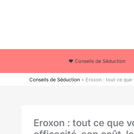
Aller
au
contenu
❤️ Conseils de Séduction
Conseils de Séduction
»
Eroxon : tout ce que v
Eroxon : tout ce que 