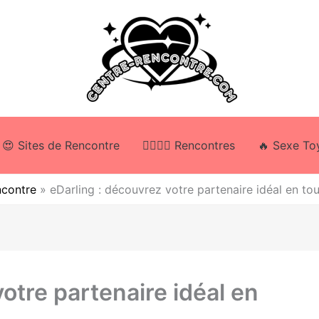
😍 Sites de Rencontre
👩‍❤️‍💋‍👨 Rencontres
🔥 Sexe To
ncontre
»
eDarling : découvrez votre partenaire idéal en tou
otre partenaire idéal en