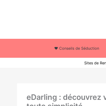
Aller
au
contenu
❤️ Conseils de Séduction
Sites de Re
eDarling : découvrez v