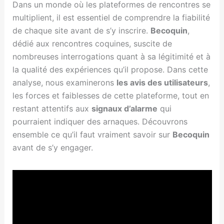
Dans un monde où les plateformes de rencontres se
multiplient, il est essentiel de comprendre la fiabilité
de chaque site avant de s’y inscrire.
Becoquin
,
dédié aux rencontres coquines, suscite de
nombreuses interrogations quant à sa légitimité et à
la qualité des expériences qu’il propose. Dans cette
analyse, nous examinerons
les avis des utilisateurs
,
les forces et faiblesses de cette plateforme, tout en
restant attentifs aux
signaux d’alarme
qui
pourraient indiquer des arnaques. Découvrons
ensemble ce qu’il faut vraiment savoir sur
Becoquin
avant de s’y engager.