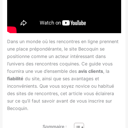
Dans un monde où les rencontres en ligne prennent
une place prépondérante, le site Becoquin se
positionne comme un acteur intéressant dans
l’univers des rencontres coquines. Ce guide vous
fournira une vue d’ensemble des
avis clients
, la
fiabilité
du site, ainsi que ses avantages et
inconvénients. Que vous soyez novice ou habitué
des sites de rencontres, cet article vous éclairera
sur ce qu’il faut savoir avant de vous inscrire sur
Becoquin.
Sommaire :